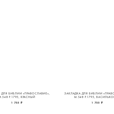
 ДЛЯ БИБЛИИ «ПРАВОСЛАВИЕ»,
ЗАКЛАДКА ДЛЯ БИБЛИИ «ПРАВ
М.548 Р.1795, КРАСНЫЙ
М.548 Р.1795, ВАСИЛЬК
1 755 ₽
1 755 ₽