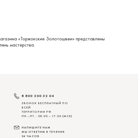
магазина
«Торжокские Золотошвеи» представлены
пень мастерства.
8 800 200 32 04
ЗВОНОК БЕСПЛАТНЫЙ ПО
ВСЕЙ
ТЕРРИТОРИИ РФ
ПН.–ПТ.: 08:00 – 17:00 (МСК)
НАПИШИТЕ НАМ
МЫ ОТВЕТИМ В ТЕЧЕНИЕ
24 ЧАСОВ