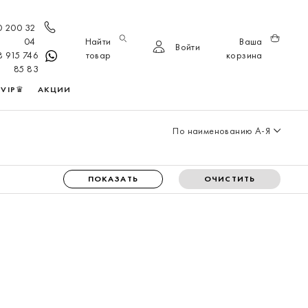
0 200 32
04
Найти
Ваша
Войти
8 915 746
товар
корзина
85 83
VIP♛
АКЦИИ
По наименованию А-Я