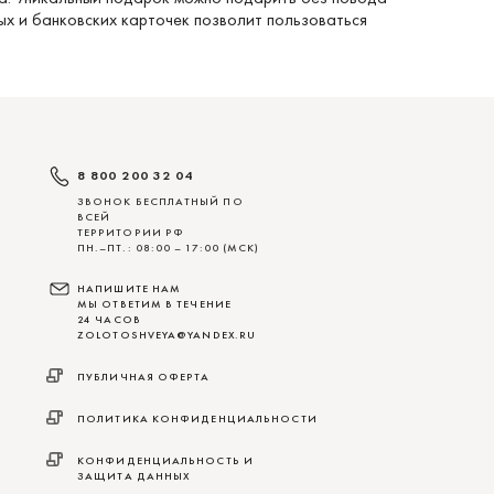
ых и банковских карточек позволит пользоваться
8 800 200 32 04
ЗВОНОК БЕСПЛАТНЫЙ ПО
ВСЕЙ
ТЕРРИТОРИИ РФ
ПН.–ПТ.: 08:00 – 17:00 (МСК)
НАПИШИТЕ НАМ
МЫ ОТВЕТИМ В ТЕЧЕНИЕ
24 ЧАСОВ
ZOLOTOSHVEYA@YANDEX.RU
ПУБЛИЧНАЯ ОФЕРТА
ПОЛИТИКА КОНФИДЕНЦИАЛЬНОСТИ
КОНФИДЕНЦИАЛЬНОСТЬ И
ЗАЩИТА ДАННЫХ