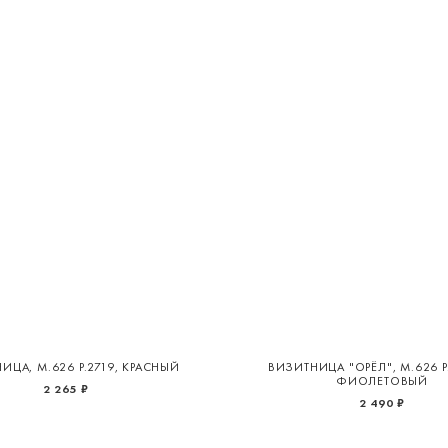
ИЦА, М.626 Р.2719, КРАСНЫЙ
ВИЗИТНИЦА "ОРЁЛ", М.626 Р.
ФИОЛЕТОВЫЙ
2 265 ₽
2 490 ₽