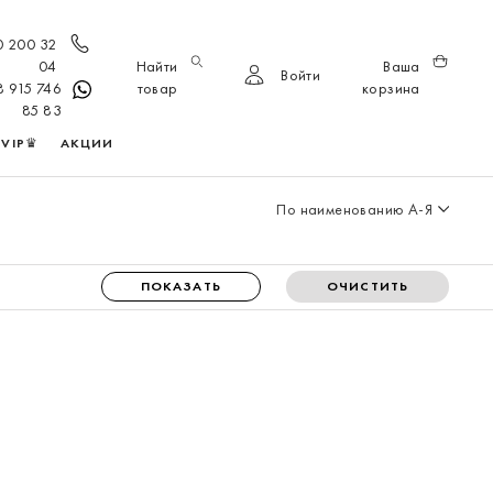
0 200 32
04
Найти
Ваша
Войти
8 915 746
товар
корзина
85 83
VIP♛
АКЦИИ
По наименованию А-Я