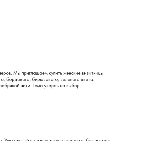
неров
. Мы приглашаем купить женские визитницы
го, бордового, бирюзового, зеленого цвета.
ебряной нити. Тема узоров на выбор:
та. Уникальный подарок можно подарить без повода