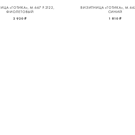
ЦА «ГОТИКА», М.667 Р.2122,
ВИЗИТНИЦА «ГОТИКА», М.667
ФИОЛЕТОВЫЙ
СИНИЙ
2 920 ₽
1 810 ₽