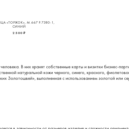
А «ТОРЖОК», М.667 Р.7380-1,
СИНИЙ
2 500 ₽
человека. В них хранят собственные карты и визитки
бизнес-парт
ственной натуральной кожи черного, синего, красного, фиолетово
их Золотошвей», выполненная с использованием золотой или сер
вается в зависимости от размеров изделия и сложности орнамен