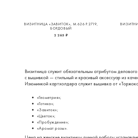
ВИЗИТНИЦА «ЗАВИТОК», М.626 Р.2719,
ВИЗИТНИЦ
БОРДОВЫЙ
2 265 ₽
Визитница служит обязательным атрибутом делового 
с вышивкой — стильный и красивый аксессуар из каче
Изюминкой картхолдера служит вышивка от «Торжокск
«Геометрия»;
«Готика»;
«Завиток»;
«Цветок»;
«Пробуждение»;
«Аромат розы».
Цена на женские визитницы ручной работы устанавли