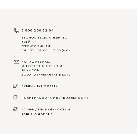
8 800 200 32 04
ЗВОНОК БЕСПЛАТНЫЙ ПО
ВСЕЙ
ТЕРРИТОРИИ РФ
ПН.–ПТ.: 08:00 – 17:00 (МСК)
НАПИШИТЕ НАМ
МЫ ОТВЕТИМ В ТЕЧЕНИЕ
24 ЧАСОВ
ZOLOTOSHVEYA@YANDEX.RU
ПУБЛИЧНАЯ ОФЕРТА
ПОЛИТИКА КОНФИДЕНЦИАЛЬНОСТИ
КОНФИДЕНЦИАЛЬНОСТЬ И
ЗАЩИТА ДАННЫХ