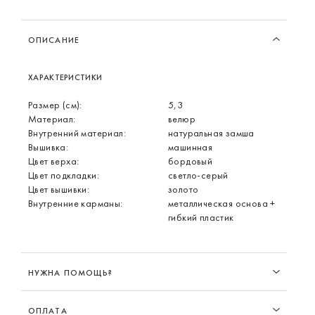
ОПИСАНИЕ
ХАРАКТЕРИСТИКИ
Размер (см):
5,3
Материал:
велюр
Внутренний материал:
натуральная замша
Вышивка:
машинная
Цвет верха:
бордовый
Цвет подкладки:
светло-серый
Цвет вышивки:
золото
Внутренние карманы:
металлическая основа +
гибкий пластик
НУЖНА ПОМОЩЬ?
ОПЛАТА