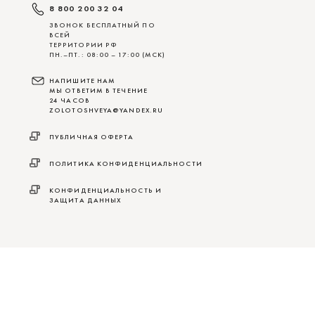
8 800 200 32 04
ЗВОНОК БЕСПЛАТНЫЙ ПО
ВСЕЙ
ТЕРРИТОРИИ РФ
ПН.–ПТ.: 08:00 – 17:00 (МСК)
НАПИШИТЕ НАМ
МЫ ОТВЕТИМ В ТЕЧЕНИЕ
24 ЧАСОВ
ZOLOTOSHVEYA@YANDEX.RU
ПУБЛИЧНАЯ ОФЕРТА
ПОЛИТИКА КОНФИДЕНЦИАЛЬНОСТИ
КОНФИДЕНЦИАЛЬНОСТЬ И
ЗАЩИТА ДАННЫХ