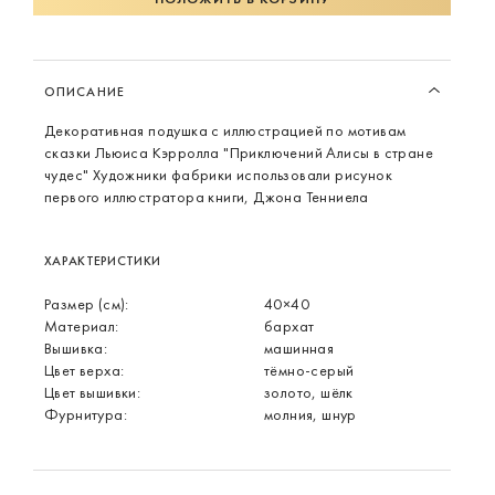
ОПИСАНИЕ
Декоративная подушка с иллюстрацией по мотивам
сказки Льюиса Кэрролла "Приключений Алисы в стране
чудес" Художники фабрики использовали рисунок
первого иллюстратора книги, Джона Тенниела
ХАРАКТЕРИСТИКИ
Размер (см):
40×40
Материал:
бархат
Вышивка:
машинная
Цвет верха:
тёмно-серый
Цвет вышивки:
золото, шёлк
Фурнитура:
молния, шнур