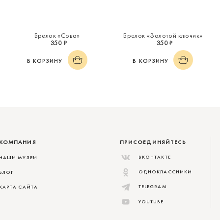
Брелок «Сова»
Брелок «Золотой ключик»
350 ₽
350 ₽
В КОРЗИНУ
В КОРЗИНУ
КОМПАНИЯ
ПРИСОЕДИНЯЙТЕСЬ
ВКОНТАКТЕ
НАШИ МУЗЕИ
ОДНОКЛАССНИКИ
БЛОГ
TELEGRAM
КАРТА САЙТА
YOUTUBE