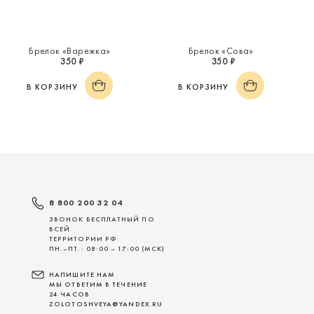
Брелок «Варежка»
Брелок «Сова»
350 ₽
350 ₽
В КОРЗИНУ
В КОРЗИНУ
8 800 200 32 04
ЗВОНОК БЕСПЛАТНЫЙ ПО
ВСЕЙ
ТЕРРИТОРИИ РФ
ПН.–ПТ.: 08:00 – 17:00 (МСК)
НАПИШИТЕ НАМ
МЫ ОТВЕТИМ В ТЕЧЕНИЕ
24 ЧАСОВ
ZOLOTOSHVEYA@YANDEX.RU