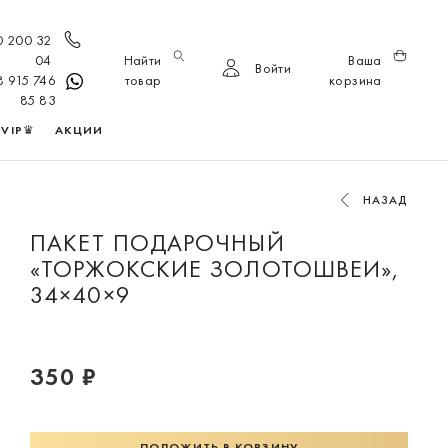
0 200 32
04
Найти
Ваша
Войти
8 915 746
товар
корзина
85 83
VIP♛
АКЦИИ
НАЗАД
ПАКЕТ ПОДАРОЧНЫЙ
«ТОРЖОКСКИЕ ЗОЛОТОШВЕИ»,
34×40×9
350 ₽
ПОЛОЖИТЬ В КОРЗИНУ