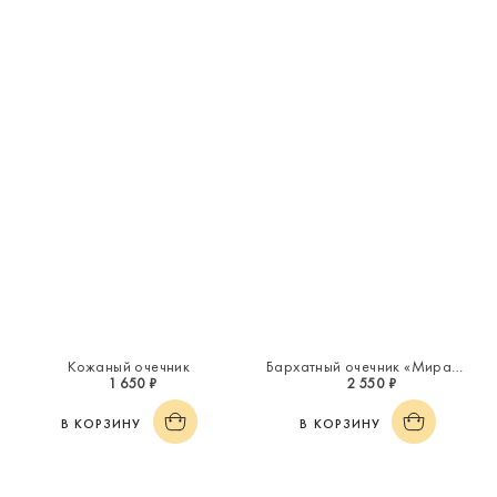
Кожаный очечник
Бархатный очечник «Миражи»
1 650 ₽
2 550 ₽
В КОРЗИНУ
В КОРЗИНУ