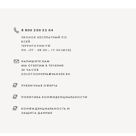
8 800 200 32 04
ЗВОНОК БЕСПЛАТНЫЙ ПО
ВСЕЙ
ТЕРРИТОРИИ РФ
ПН.–ПТ.: 08:00 – 17:00 (МСК)
НАПИШИТЕ НАМ
МЫ ОТВЕТИМ В ТЕЧЕНИЕ
24 ЧАСОВ
ZOLOTOSHVEYA@YANDEX.RU
ПУБЛИЧНАЯ ОФЕРТА
ПОЛИТИКА КОНФИДЕНЦИАЛЬНОСТИ
КОНФИДЕНЦИАЛЬНОСТЬ И
ЗАЩИТА ДАННЫХ