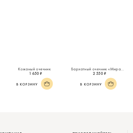
Кожаный очечник
Бархатный очечник «Миражи»
1 650 ₽
2 550 ₽
В КОРЗИНУ
В КОРЗИНУ