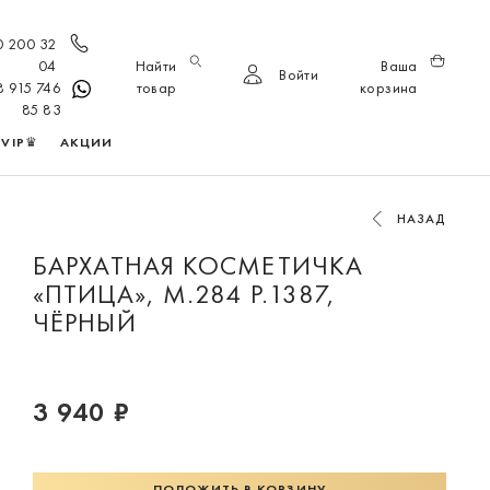
0 200 32
04
Найти
Ваша
Войти
8 915 746
товар
корзина
85 83
VIP♛
АКЦИИ
НАЗАД
БАРХАТНАЯ КОСМЕТИЧКА
«ПТИЦА», М.284 Р.1387,
ЧЁРНЫЙ
3 940 ₽
ПОЛОЖИТЬ В КОРЗИНУ