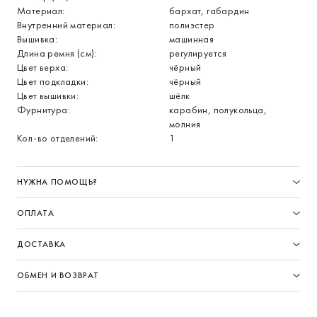
Материал:
бархат, габардин
Внутренний материал:
полиэстер
Вышивка:
машинная
Длина ремня (см):
регулируется
Цвет верха:
чёрный
Цвет подкладки:
чёрный
Цвет вышивки:
шёлк
Фурнитура:
карабин, полукольца,
молния
Кол-во отделений:
1
НУЖНА ПОМОЩЬ?
ОПЛАТА
ДОСТАВКА
ОБМЕН И ВОЗВРАТ