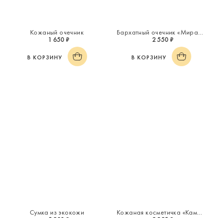
Кожаный очечник
Бархатный очечник «Миражи»
1 650 ₽
2 550 ₽
В КОРЗИНУ
В КОРЗИНУ
Сумка из экокожи
Кожаная косметичка «Каменный цветок»