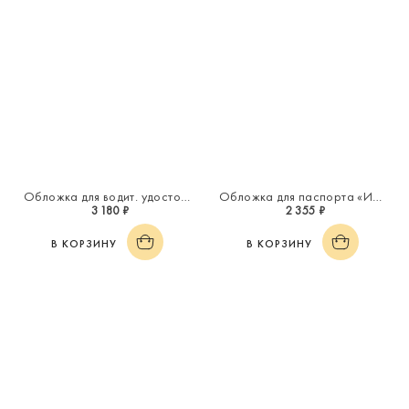
Обложка для водит. удостоверения «Инициал "А"»
Обложка для паспорта «Инициал "Л"»
3 180 ₽
2 355 ₽
В КОРЗИНУ
В КОРЗИНУ