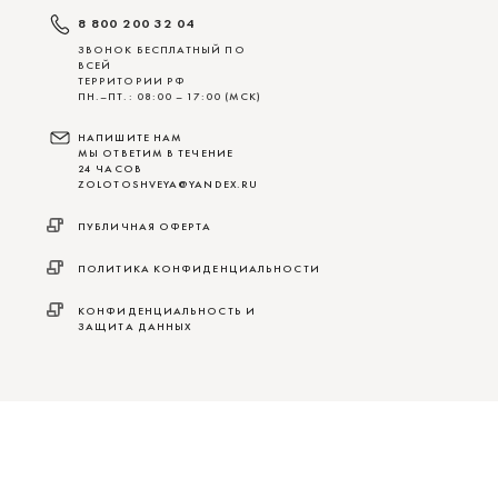
8 800 200 32 04
ЗВОНОК БЕСПЛАТНЫЙ ПО
ВСЕЙ
ТЕРРИТОРИИ РФ
ПН.–ПТ.: 08:00 – 17:00 (МСК)
НАПИШИТЕ НАМ
МЫ ОТВЕТИМ В ТЕЧЕНИЕ
24 ЧАСОВ
ZOLOTOSHVEYA@YANDEX.RU
ПУБЛИЧНАЯ ОФЕРТА
ПОЛИТИКА КОНФИДЕНЦИАЛЬНОСТИ
КОНФИДЕНЦИАЛЬНОСТЬ И
ЗАЩИТА ДАННЫХ