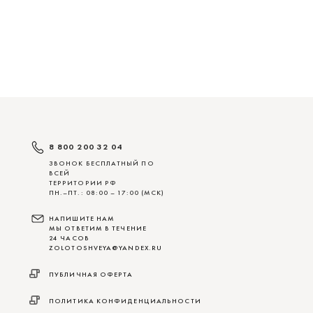
8 800 200 32 04
ЗВОНОК БЕСПЛАТНЫЙ ПО
ВСЕЙ
ТЕРРИТОРИИ РФ
ПН.–ПТ.: 08:00 – 17:00 (МСК)
НАПИШИТЕ НАМ
МЫ ОТВЕТИМ В ТЕЧЕНИЕ
24 ЧАСОВ
ZOLOTOSHVEYA@YANDEX.RU
ПУБЛИЧНАЯ ОФЕРТА
ПОЛИТИКА КОНФИДЕНЦИАЛЬНОСТИ