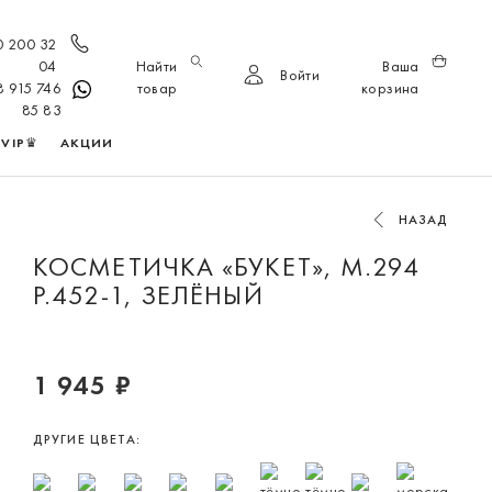
0 200 32
04
Найти
Ваша
Войти
8 915 746
товар
корзина
85 83
VIP♛
АКЦИИ
НАЗАД
КОСМЕТИЧКА «БУКЕТ», М.294
Р.452-1, ЗЕЛЁНЫЙ
1 945 ₽
ДРУГИЕ ЦВЕТА: