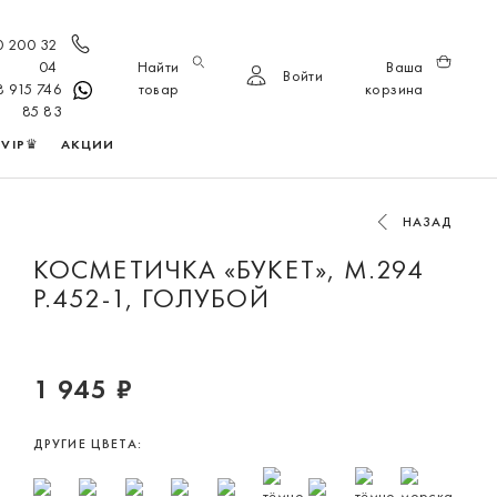
0 200 32
04
Найти
Ваша
Войти
8 915 746
товар
корзина
85 83
VIP♛
АКЦИИ
НАЗАД
КОСМЕТИЧКА «БУКЕТ», М.294
Р.452-1, ГОЛУБОЙ
1 945 ₽
ДРУГИЕ ЦВЕТА: