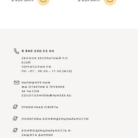
В КОРЗИНУ
В КОРЗИНУ
8 800 200 32 04
ЗВОНОК БЕСПЛАТНЫЙ ПО
ВСЕЙ
ТЕРРИТОРИИ РФ
ПН.–ПТ.: 08:00 – 17:00 (МСК)
НАПИШИТЕ НАМ
МЫ ОТВЕТИМ В ТЕЧЕНИЕ
24 ЧАСОВ
ZOLOTOSHVEYA@YANDEX.RU
ПУБЛИЧНАЯ ОФЕРТА
ПОЛИТИКА КОНФИДЕНЦИАЛЬНОСТИ
КОНФИДЕНЦИАЛЬНОСТЬ И
ЗАЩИТА ДАННЫХ