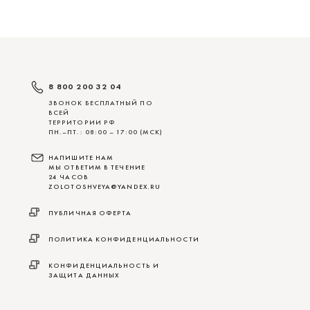
8 800 200 32 04
ЗВОНОК БЕСПЛАТНЫЙ ПО
ВСЕЙ
ТЕРРИТОРИИ РФ
ПН.–ПТ.: 08:00 – 17:00 (МСК)
НАПИШИТЕ НАМ
МЫ ОТВЕТИМ В ТЕЧЕНИЕ
24 ЧАСОВ
ZOLOTOSHVEYA@YANDEX.RU
ПУБЛИЧНАЯ ОФЕРТА
ПОЛИТИКА КОНФИДЕНЦИАЛЬНОСТИ
КОНФИДЕНЦИАЛЬНОСТЬ И
ЗАЩИТА ДАННЫХ