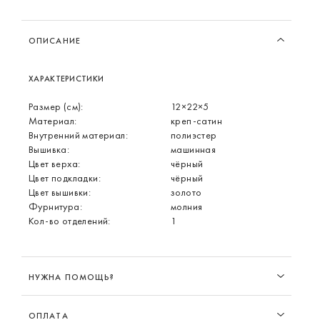
ОПИСАНИЕ
ХАРАКТЕРИСТИКИ
Размер (см):
12×22×5
Материал:
креп-сатин
Внутренний материал:
полиэстер
Вышивка:
машинная
Цвет верха:
чёрный
Цвет подкладки:
чёрный
Цвет вышивки:
золото
Фурнитура:
молния
Кол-во отделений:
1
НУЖНА ПОМОЩЬ?
ОПЛАТА